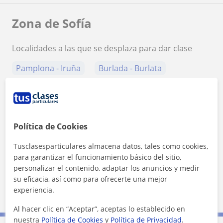
Zona de Sofía
Localidades a las que se desplaza para dar clase
Pamplona - Iruña
Burlada - Burlata
Barañain
Ansoáin
+
−
Política de Cookies
Tusclasesparticulares almacena datos, tales como cookies,
para garantizar el funcionamiento básico del sitio,
personalizar el contenido, adaptar los anuncios y medir
su eficacia, así como para ofrecerte una mejor
experiencia.
5 km
3 mi
Leaflet
| ©
OpenStreetMap
contributors
Al hacer clic en “Aceptar”, aceptas lo establecido en
nuestra
Política de Cookies
y
Política de Privacidad
.