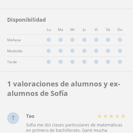
Disponibilidad
Lu
Ma
Mi
Ju
Vi
Sá
Do
Mañana
Mediodía
Tarde
1 valoraciones de alumnos y ex-
alumnos de Sofía
★
★
★
★
★
Teo
T
Sofía me dió clases particulares de matemáticas
en primero de bachillerato. Gané mucha