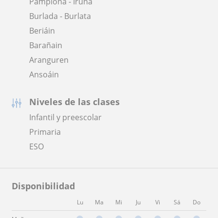
Pamplona - Iruña
Burlada - Burlata
Beriáin
Barañain
Aranguren
Ansoáin
Niveles de las clases
Infantil y preescolar
Primaria
ESO
Disponibilidad
Lu
Ma
Mi
Ju
Vi
Sá
Do