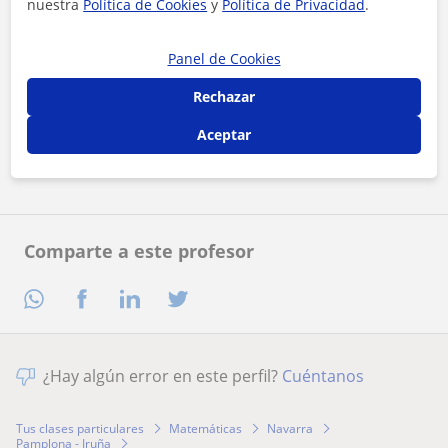
nuestra
Política de Cookies
y
Política de Privacidad
.
Panel de Cookies
Al hacer clic, aceptas nuestro
aviso legal
y de
privacidad
Rechazar
Aceptar
Contactar ahora
Comparte a este profesor
¿Hay algún error en este perfil?
Cuéntanos
Tus clases particulares
Matemáticas
Navarra
Pamplona - Iruña