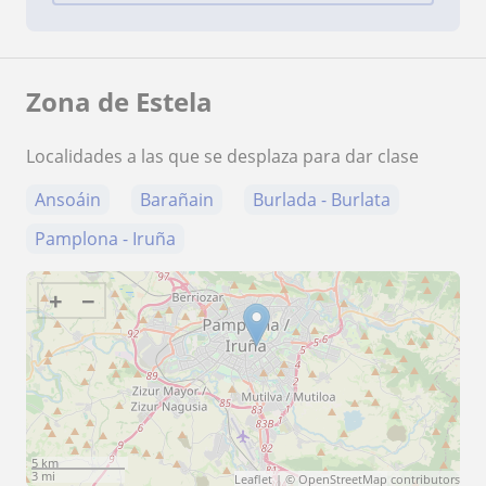
Zona de Estela
Localidades a las que se desplaza para dar clase
Ansoáin
Barañain
Burlada - Burlata
Pamplona - Iruña
+
−
5 km
3 mi
Leaflet
| ©
OpenStreetMap
contributors