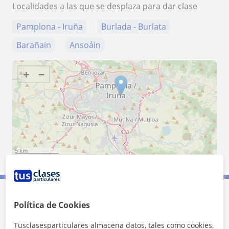
Localidades a las que se desplaza para dar clase
Pamplona - Iruña
Burlada - Burlata
Barañain
Ansoáin
+
−
5 km
3 mi
Leaflet
| ©
OpenStreetMap
contributors
Contacta con Harri
Política de Cookies
Tusclasesparticulares almacena datos, tales como cookies,