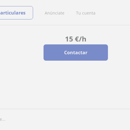
particulares
Anúnciate
Tu cuenta
15
€
/h
Contactar
e...