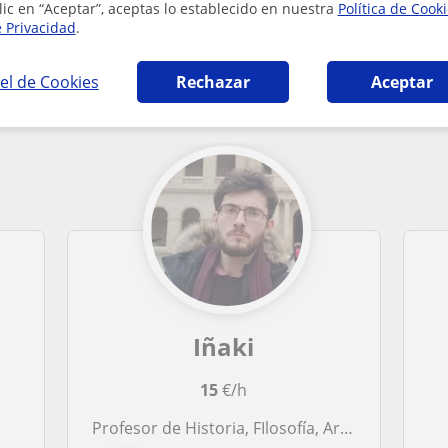
lic en “Aceptar”, aceptas lo establecido en nuestra
Política de Cook
e Privacidad
.
ia en Pamplona - Iruña que pueden interesar
el de Cookies
Rechazar
Aceptar
Iñaki
15
€/h
Profesor de Historia, FIlosofía, Arte y Lengua tanto para estudiantes de la ESO y Bachillerato.