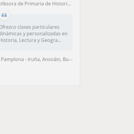
ofesora de Primaria de Historia, Lectura y Geografía
Ofrezco clases particulares
dinámicas y personalizadas en
Historia, Lectura y Geogra...
Pamplona - Iruña, Ansoáin, Burlada - Burlata, Villava - Atarrabia