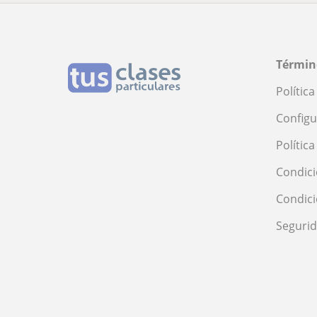
Términ
Polític
Configu
Polític
Condici
Condic
Seguri