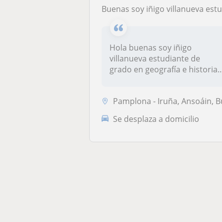
buenas soy iñigo villanueva estudiante de grado en geografía e historia he terminado este año tercer
Hola buenas soy iñigo
villanueva estudiante de
grado en geografía e historia
he term...
Pamplona - Iruña, Ansoáin, Burlada - Burlata, Villava - Atarra
Se desplaza a domicilio