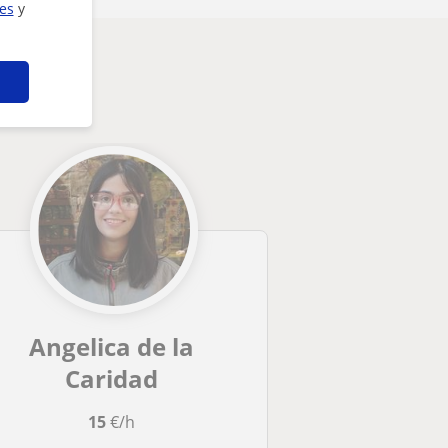
ies
y
te
Angelica de la
Caridad
15
€/h