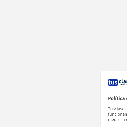
Política
Tusclases
funcionami
medir su 