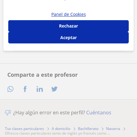
Panel de Cookies
Al hacer clic, aceptas nuestro
aviso legal
y de
privacidad
Rechazar
Aceptar
Contactar ahora
Comparte a este profesor
¿Hay algún error en este perfil?
Cuéntanos
Tus clases particulares
A domicilio
Bachillerato
Navarra
ofrezco clases particulares tanto de inglés yo francés como ...