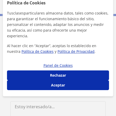
2 km
Política de Cookies
1 mi
Leaflet
| ©
OpenStreetMap
contributors
Tusclasesparticulares almacena datos, tales como cookies,
para garantizar el funcionamiento básico del sitio,
personalizar el contenido, adaptar los anuncios y medir
Contacta con Marta
su eficacia, así como para ofrecerte una mejor
experiencia.
Tarifa
12
€/h
Al hacer clic en “Aceptar”, aceptas lo establecido en
nuestra
Política de Cookies
y
Política de Privacidad
.
Panel de Cookies
Rechazar
Aceptar