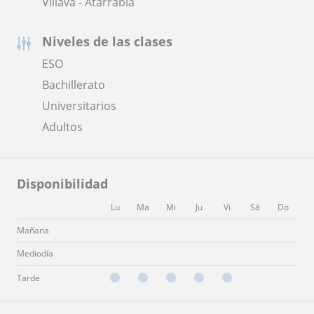
Villava - Atarrabia
Niveles de las clases
ESO
Bachillerato
Universitarios
Adultos
Disponibilidad
Lu
Ma
Mi
Ju
Vi
Sá
Do
Mañana
Mediodía
Tarde