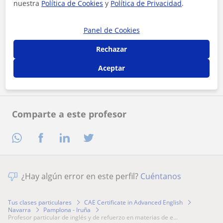
nuestra
Política de Cookies
y
Política de Privacidad
.
Panel de Cookies
Al hacer clic, aceptas nuestro
aviso legal
y de
privacidad
Rechazar
Contactar ahora
Aceptar
Comparte a este profesor
¿Hay algún error en este perfil?
Cuéntanos
Tus clases particulares
CAE Certificate in Advanced English
Navarra
Pamplona - Iruña
profesor particular de inglés y de refuerzo en materias de e...