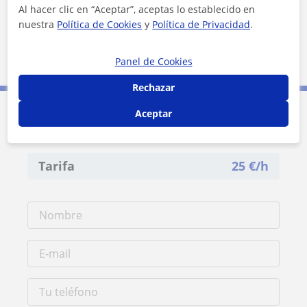
Localidades a las que se desplaza para dar clase
Al hacer clic en “Aceptar”, aceptas lo establecido en
nuestra
Política de Cookies
y
Política de Privacidad
.
Urnieta
Lasarte-Oria
Hernani
Astigarraga
Panel de Cookies
Rechazar
Aceptar
Contacta con Mikel
Tarifa
25
€/h