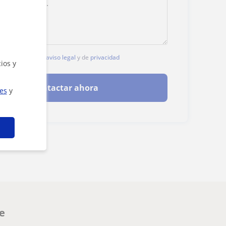
, aceptas nuestro
aviso legal
y de
privacidad
ios y
Contactar ahora
ies
y
te