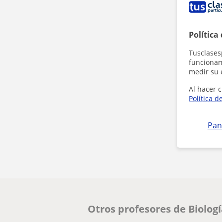
Política
Tusclases
funcionami
medir su 
Al hacer c
Política d
Pan
Otros profesores de Biolog