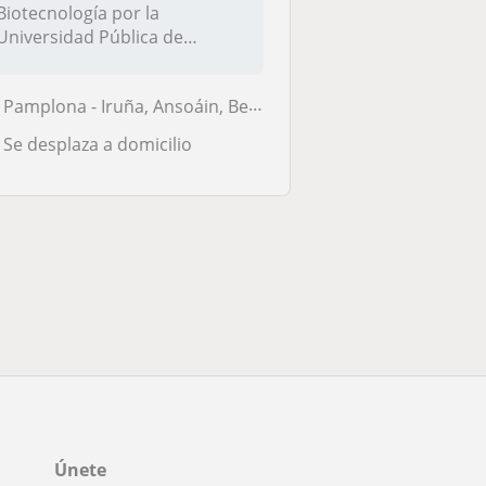
Biotecnología por la
Universidad Pública de
Navarra, con vista a ini...
Pamplona - Iruña, Ansoáin, Berriozar, Burlada - Burlata
Se desplaza a domicilio
a
Únete