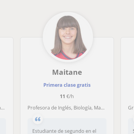
Maitane
Primera clase gratis
11
€/h
as
Profesora de Inglés, Biología, Matemáticas, Química y Euskera, dispuesta a dar clases desde primero de primaria hasta bachillerato
Gr
Estudiante de segundo en el