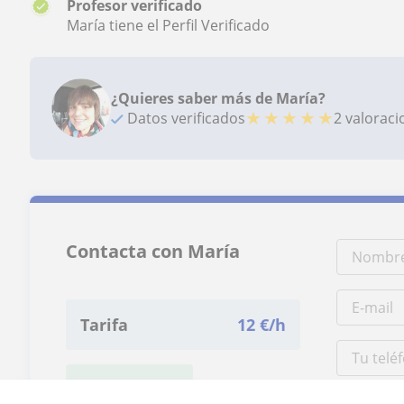
Profesor verificado
María tiene el Perfil Verificado
¿Quieres saber más de María?
★
★
★
★
★
Datos verificados
2 valorac
Contacta con María
Tarifa
12
€/h
1ª clase gratis