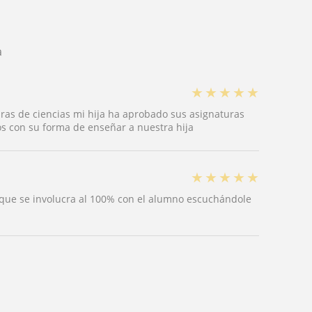
a
★
★
★
★
★
uras de ciencias mi hija ha aprobado sus asignaturas
 con su forma de enseñar a nuestra hija
★
★
★
★
★
que se involucra al 100% con el alumno escuchándole