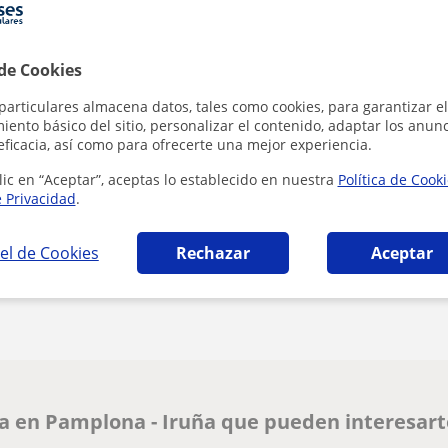
 de Cookies
particulares almacena datos, tales como cookies, para garantizar el
Al hacer clic
ento básico del sitio, personalizar el contenido, adaptar los anunc
eficacia, así como para ofrecerte una mejor experiencia.
lic en “Aceptar”, aceptas lo establecido en nuestra
Política de Cook
e Privacidad
.
el de Cookies
Rechazar
Aceptar
¿Hay algún error en este perfil?
Cuéntanos
ía en Pamplona - Iruña que pueden interesar