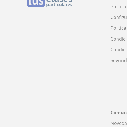
Polític
Configu
Polític
Condici
Condic
Seguri
Comun
Noveda