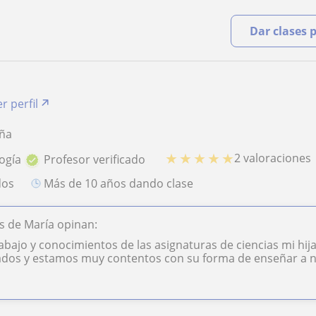
Dar clases 
r perfil
uña
★
★
★
★
★
2 valoraciones
logía
Profesor verificado
dos
más de 10 años dando clase
s de María opinan:
rabajo y conocimientos de las asignaturas de ciencias mi h
ados y estamos muy contentos con su forma de enseñar a n