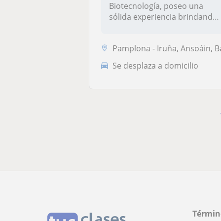
Biotecnología, poseo una
sólida experiencia brindando
clases part...
Pamplona - Iruña, Ansoáin, Barañain, Burlada - Burla
Se desplaza a domicilio
Términ