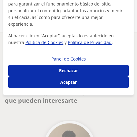
para garantizar el funcionamiento básico del sitio,
Comparte a este profesor
personalizar el contenido, adaptar los anuncios y medir
su eficacia, así como para ofrecerte una mejor
experiencia.
Al hacer clic en “Aceptar”, aceptas lo establecido en
nuestra
Política de Cookies
y
Política de Privacidad
.
¿Hay algún error en este perfil?
Cuéntanos
Panel de Cookies
Tus clases particulares
CAE Certificate in Advanced English
Navarra
Pamplona - Iruña
Rechazar
profesora de inglés con experiencia en clases para niños y a...
Aceptar
Otros profesores de CAE Certificate in
Advanced English en Pamplona - Iruña
que pueden interesarte