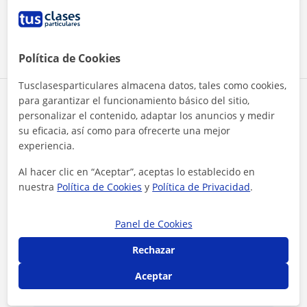
mejorando espero que siga así.
Ver todas las valoraciones
Política de Cookies
Tusclasesparticulares almacena datos, tales como cookies,
para garantizar el funcionamiento básico del sitio,
Reconocimientos
personalizar el contenido, adaptar los anuncios y medir
su eficacia, así como para ofrecerte una mejor
Profesor verificado
experiencia.
Lara tiene el Perfil Verificado
Al hacer clic en “Aceptar”, aceptas lo establecido en
nuestra
Política de Cookies
y
Política de Privacidad
.
Panel de Cookies
Rechazar
¿Quieres saber más de Lara?
Aceptar
Datos verificados
★
★
★
★
★
39 valoraciones