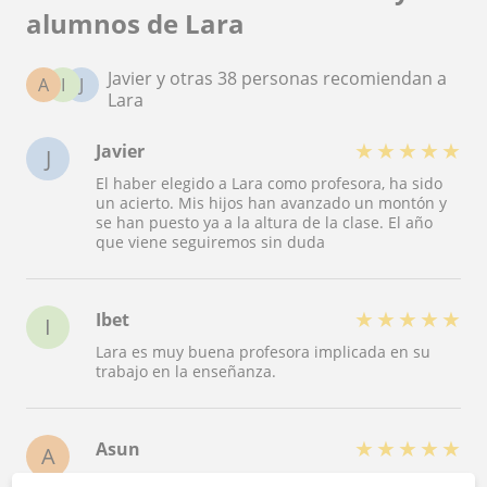
alumnos de Lara
Javier y otras 38 personas recomiendan a
A
I
J
Lara
★
★
★
★
★
Javier
J
El haber elegido a Lara como profesora, ha sido
un acierto. Mis hijos han avanzado un montón y
se han puesto ya a la altura de la clase. El año
que viene seguiremos sin duda
★
★
★
★
★
Ibet
I
Lara es muy buena profesora implicada en su
trabajo en la enseñanza.
★
★
★
★
★
Asun
A
Pués llevamos poco tiempo pero mi hija va