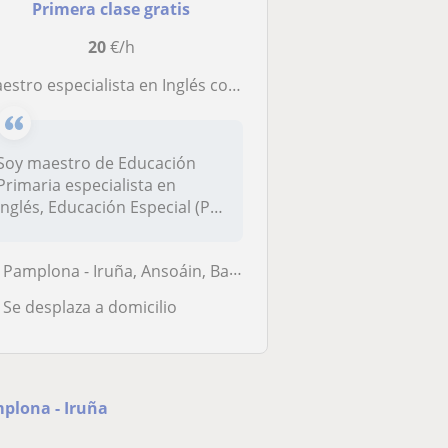
Primera clase gratis
20
€/h
estro especialista en Inglés con experiencia en la preparación de Exámenes Oficiales
Soy maestro de Educación
Primaria especialista en
Inglés, Educación Especial (PT)
y...
Pamplona - Iruña, Ansoáin, Barañain, Burlada - Burlata
Se desplaza a domicilio
mplona - Iruña