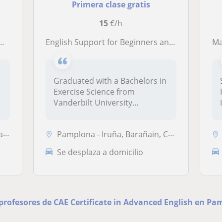
Primera clase gratis
15
€/h
English Support for Beginners and Advance Students
Ma
Graduated with a Bachelors in
Exercise Science from
Vanderbilt University
(Nashville...
ta
Pamplona - Iruña, Barañain, Cizur, Galar, Zizur Mayor - Zizur Nagusia,...
Se desplaza a domicilio
 profesores de CAE Certificate in Advanced English en Pa