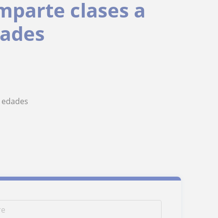
imparte clases a
dades
s edades