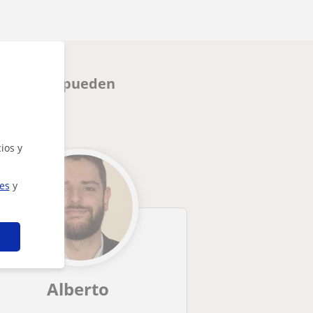
 Iruña que pueden
ios y
ies
y
Alberto