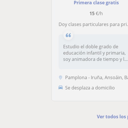
Primera clase gratis
15
€/h
Doy clases particulares para primaria o la ESO de matemáticas, inglés, alemán y biología
Estudio el doble grado de
educación infantil y primaria,
soy animadora de tiempo y l...
Pamplona - Iruña, Ansoáin, Barañain, Burlada - Burla
Se desplaza a domicilio
Ver todos los