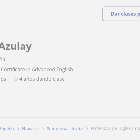
Dar clases 
Azulay
uña
 Certificate in Advanced English
dos
4 años dando clase
profesora de inglés im
English
Navarra
Pamplona - Iruña