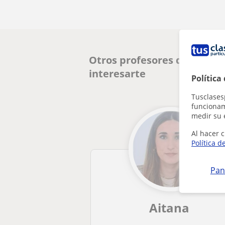
Otros profesores de CAE Ce
interesarte
Política
Tusclases
funcionami
medir su 
Al hacer c
Política d
Pan
Aitana