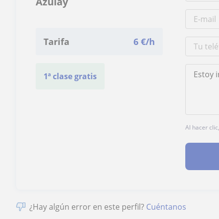
Azulay
Tarifa
6
€/h
1ª clase gratis
Al hacer cli
¿Hay algún error en este perfil?
Cuéntanos