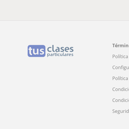
Términ
Polític
Configu
Polític
Condici
Condic
Seguri