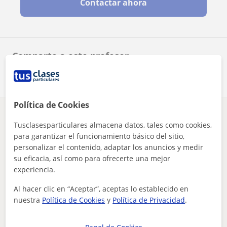
Contactar ahora
Comparte a este profesor
Política de Cookies
¿Hay algún error en este perfil?
Cuéntanos
Tusclasesparticulares almacena datos, tales como cookies,
para garantizar el funcionamiento básico del sitio,
Tus clases particulares
FCE First Certificate in English
Navarra
personalizar el contenido, adaptar los anuncios y medir
Pamplona - Iruña
su eficacia, así como para ofrecerte una mejor
profesora de ingles nativa con 1 año de experiencia ofrece c...
experiencia.
Otros profesores de FCE First Certificate
Al hacer clic en “Aceptar”, aceptas lo establecido en
in English en Pamplona - Iruña que
nuestra
Política de Cookies
y
Política de Privacidad
.
pueden interesarte