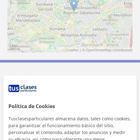
1 km
3000 ft
Leaflet
| ©
OpenStreetMap
contributors
Contacta con Paola
Tarifa
15
€/h
Política de Cookies
1ª clase gratis
Tusclasesparticulares almacena datos, tales como cookies,
para garantizar el funcionamiento básico del sitio,
personalizar el contenido, adaptar los anuncios y medir
su eficacia, así como para ofrecerte una mejor