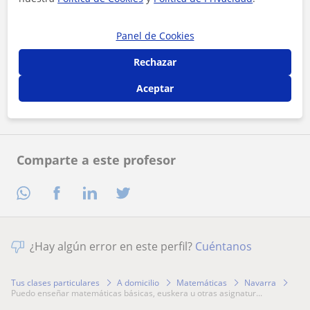
Panel de Cookies
Al hacer clic, aceptas nuestro
aviso legal
y de
privacidad
Rechazar
Contactar ahora
Aceptar
Comparte a este profesor
¿Hay algún error en este perfil?
Cuéntanos
Tus clases particulares
A domicilio
Matemáticas
Navarra
puedo enseñar matemáticas básicas, euskera u otras asignatur...