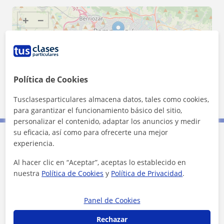
+
−
Política de Cookies
5 km
Tusclasesparticulares almacena datos, tales como cookies,
3 mi
Leaflet
| ©
OpenStreetMap
contributors
para garantizar el funcionamiento básico del sitio,
personalizar el contenido, adaptar los anuncios y medir
su eficacia, así como para ofrecerte una mejor
experiencia.
Contacta con Carmen
Al hacer clic en “Aceptar”, aceptas lo establecido en
nuestra
Política de Cookies
y
Política de Privacidad
.
Tarifa
12
€/h
1ª clase gratis
Panel de Cookies
Rechazar