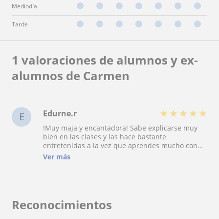
Mediodía
Tarde
1 valoraciones de alumnos y ex-
alumnos de Carmen
★
★
★
★
★
Edurne.r
E
!Muy maja y encantadora! Sabe explicarse muy
bien en las clases y las hace bastante
entretenidas a la vez que aprendes mucho con
ella La recomiendo mucho en lo que es en el
Ver más
apartado de lengua castellana (Se le da genial y
sabe mucho!)
Reconocimientos