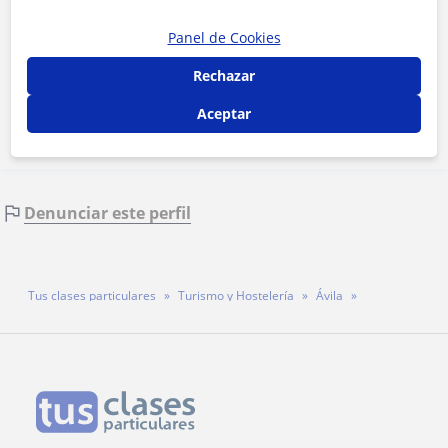
Al hacer clic, aceptas nuestro
aviso legal
y de
privacidad
Panel de Cookies
Rechazar
Contactar ahora
Aceptar
Denunciar este perfil
Tus clases particulares
Turismo y Hostelería
Ávila
Profesora Nazareth González