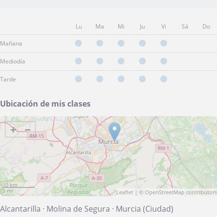
Lu
Ma
Mi
Ju
Vi
Sá
Do
Mañana
Mediodía
Tarde
Ubicación de mis clases
+
−
10 km
5 mi
Leaflet
| ©
OpenStreetMap
contributors
Alcantarilla
·
Molina de Segura
·
Murcia (Ciudad)