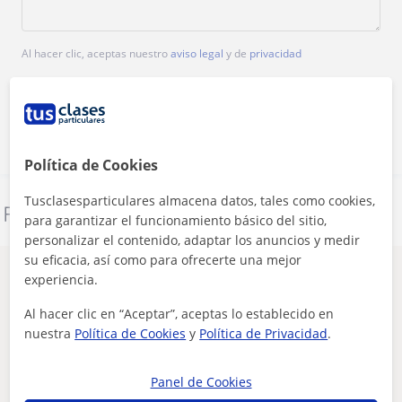
Al hacer clic, aceptas nuestro
aviso legal
y de
privacidad
Contactar ahora
Política de Cookies
Tusclasesparticulares almacena datos, tales como cookies,
Denunciar este perfil
para garantizar el funcionamiento básico del sitio,
personalizar el contenido, adaptar los anuncios y medir
su eficacia, así como para ofrecerte una mejor
Otros profesores de Lengua en Murcia
experiencia.
que pueden interesarte
Al hacer clic en “Aceptar”, aceptas lo establecido en
nuestra
Política de Cookies
y
Política de Privacidad
.
Panel de Cookies