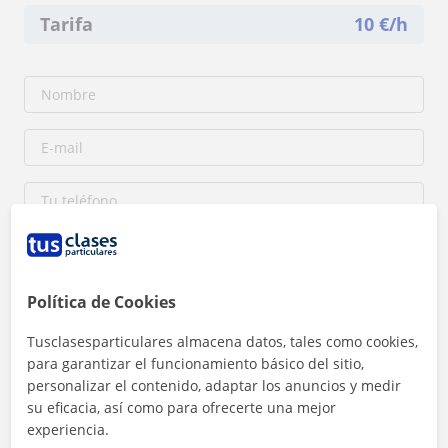
Tarifa
10
€/h
Política de Cookies
Tusclasesparticulares almacena datos, tales como cookies,
para garantizar el funcionamiento básico del sitio,
Al hacer clic, aceptas nuestro
aviso legal
y de
privacidad
personalizar el contenido, adaptar los anuncios y medir
su eficacia, así como para ofrecerte una mejor
Contactar ahora
experiencia.