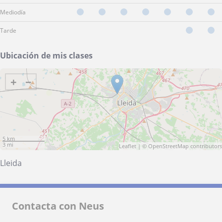
Mediodía
Tarde
Ubicación de mis clases
+
−
5 km
3 mi
Leaflet
| ©
OpenStreetMap
contributors
Lleida
Contacta con Neus