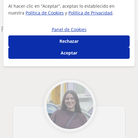
Al hacer clic en “Aceptar”, aceptas lo establecido en
nuestra
Política de Cookies
y
Política de Privacidad
.
Denunciar este perfil
Panel de Cookies
Rechazar
Otros profesores de Primaria en Lleida
Aceptar
que pueden interesarte