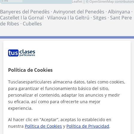
5 mi
Leaflet
| ©
OpenStreetMap
contributors
Banyeres del Penedès
·
Avinyonet del Penedès
·
Albinyana
·
Castellet I la Gornal
·
Vilanova I la Geltrú
·
Sitges
·
Sant Pere
de Ribes
·
Cubelles
Contacta con Nicolás
1ª clase gratis
Política de Cookies
Tusclasesparticulares almacena datos, tales como cookies,
para garantizar el funcionamiento básico del sitio,
personalizar el contenido, adaptar los anuncios y medir
su eficacia, así como para ofrecerte una mejor
experiencia.
Al hacer clic en “Aceptar”, aceptas lo establecido en
nuestra
Política de Cookies
y
Política de Privacidad
.