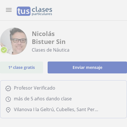
Nicolás
Bistuer Sin
Clases de Náutica
1ª clase gratis
Enviar mensaje
Profesor Verificado
más de 5 años dando clase
Vilanova I la Geltrú, Cubelles, Sant Pere de Ribes, Sitges, Castellet I la Gornal, Albinyana, Avinyonet del Penedès, Banyeres del Penedès