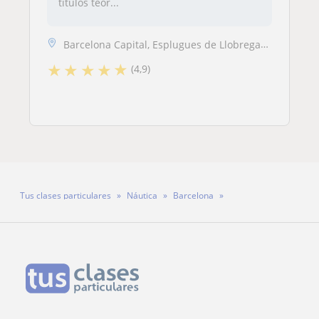
títulos teór...
Barcelona Capital, Esplugues de Llobregat, Hospitalet de Llobregat
★
★
★
★
★
(4,9)
Tus clases particulares
Náutica
Barcelona
Profesor Nicolás Bistuer Sin