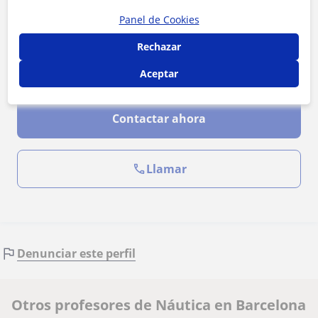
Panel de Cookies
Rechazar
Aceptar
Al hacer clic, aceptas nuestro
aviso legal
y de
privacidad
Contactar ahora
Llamar
Denunciar este perfil
Otros profesores de Náutica en Barcelona