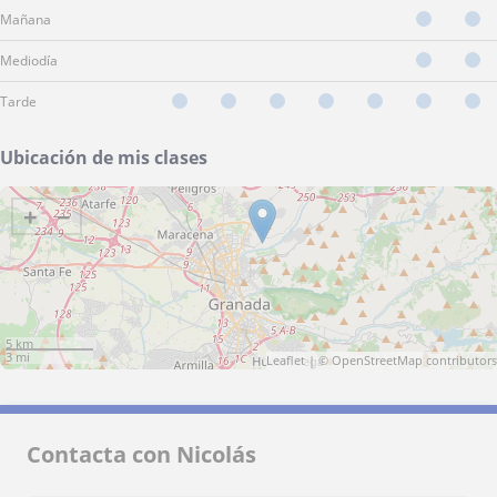
Mañana
Mediodía
Tarde
Ubicación de mis clases
+
−
5 km
3 mi
Leaflet
| ©
OpenStreetMap
contributors
Contacta con Nicolás