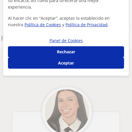
su eficacia, así como para ofrecerte una mejor
Contactar ahora
experiencia.
Al hacer clic en “Aceptar”, aceptas lo establecido en
nuestra
Política de Cookies
y
Política de Privacidad
.
Denunciar este perfil
Panel de Cookies
Rechazar
Otros profesores de Matemáticas en
Aceptar
Torremolinos que pueden interesarte