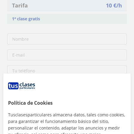
Tarifa
10
€/h
1ª clase gratis
Política de Cookies
Tusclasesparticulares almacena datos, tales como cookies,
Al hacer clic, aceptas nuestro
aviso legal
y de
privacidad
para garantizar el funcionamiento básico del sitio,
personalizar el contenido, adaptar los anuncios y medir