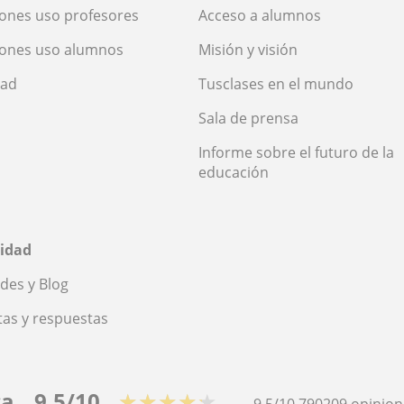
ones uso profesores
Acceso a alumnos
iones uso alumnos
Misión y visión
dad
Tusclases en el mundo
Sala de prensa
Informe sobre el futuro de la
educación
idad
des y Blog
as y respuestas
ca
9,5/10
★★★★★
9,5/10
790209
opinion