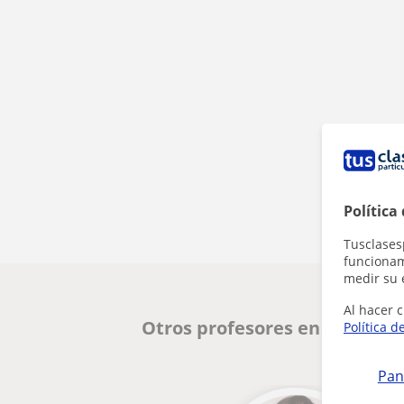
Política
Tusclases
funcionami
medir su 
Al hacer c
Otros profesores en Jerez de
Política d
Pan