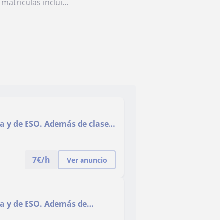
matrículas inclui...
ia y de ESO. Además de clases
 bachillerato
7
€/h
Ver anuncio
ia y de ESO. Además de