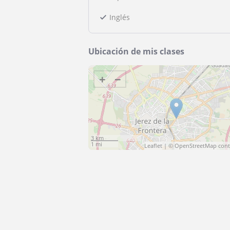
Inglés
Ubicación de mis clases
+
−
3 km
1 mi
Leaflet
| ©
OpenStreetMap
cont