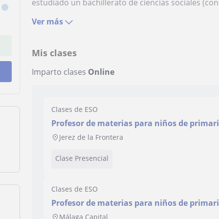
estudiado un bachillerato de ciencias sociales (con 
Ver más
Mis clases
Imparto clases
Online
Clases de ESO
Profesor de materias para niños de primar
de Derecho, economía o demás materias de
Jerez de la Frontera
Clase Presencial
Clases de ESO
Profesor de materias para niños de primar
Economía y Derecho
Málaga Capital