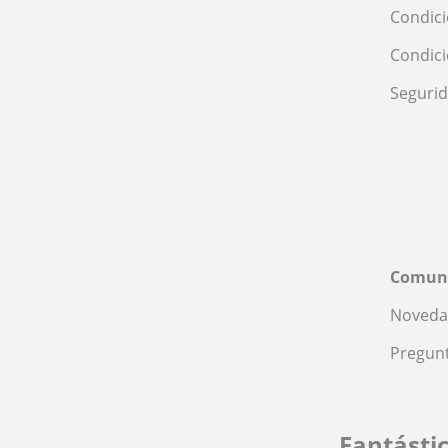
Condici
Condic
Seguri
Comun
Noveda
Pregunt
Fantásti