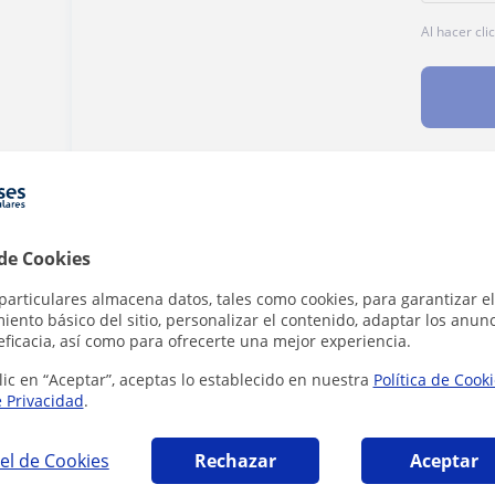
Al hacer cli
Denunciar este perfil
 de Cookies
particulares almacena datos, tales como cookies, para garantizar el
ento básico del sitio, personalizar el contenido, adaptar los anunc
eficacia, así como para ofrecerte una mejor experiencia.
lic en “Aceptar”, aceptas lo establecido en nuestra
Política de Cook
 la Frontera que pueden interesarte
e Privacidad
.
el de Cookies
Rechazar
Aceptar