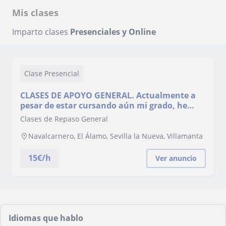
Mis clases
Imparto clases
Presenciales y Online
Clase Presencial
CLASES DE APOYO GENERAL. Actualmente a
pesar de estar cursando aún mi grado, he
estado trabajando como profesora de apoyo
Clases de Repaso General
en el programa Refuerza de la Comunidad de
Madrid, específicamente en el IES Profesor
Navalcarnero, El Álamo, Sevilla la Nueva, Villamanta
Ángel Ysern. En él damos clases particulares
de
15
€/h
Ver anuncio
Idiomas que hablo