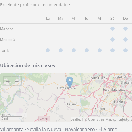
Excelente profesora, recomendable
Lu
Ma
Mi
Ju
Vi
Sá
Do
Mañana
Mediodía
Tarde
Ubicación de mis clases
+
−
10 km
5 mi
Leaflet
| ©
OpenStreetMap
contributors
Villamanta
·
Sevilla la Nueva
·
Navalcarnero
·
El Álamo