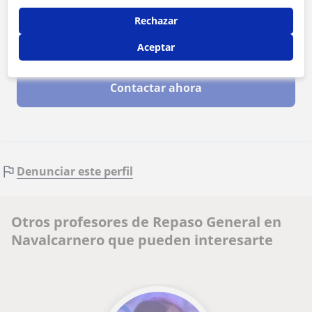
Rechazar
Aceptar
Al hacer clic, aceptas nuestro
aviso legal
y de
privacidad
Contactar ahora
Denunciar este perfil
Otros profesores de Repaso General en
Navalcarnero que pueden interesarte