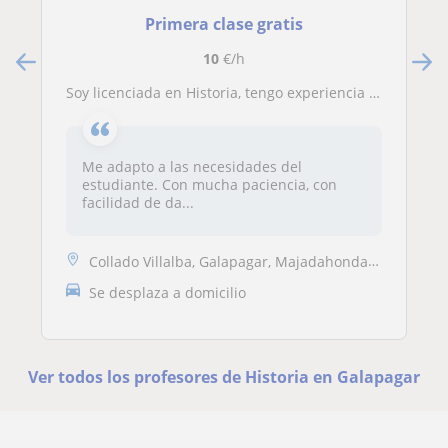
Primera clase gratis
10
€/h
Soy licenciada en Historia, tengo experiencia en el proyecto Proa, de refuerzo escolar. Puedo dar clase en primaria, Eso y pruebas de acceso a FP basica
Me adapto a las necesidades del
estudiante. Con mucha paciencia, con
facilidad de da...
Collado Villalba, Galapagar, Majadahonda, Torrelodones, Las Rozas de M...
Se desplaza a domicilio
Ver todos los profesores de Historia en Galapagar