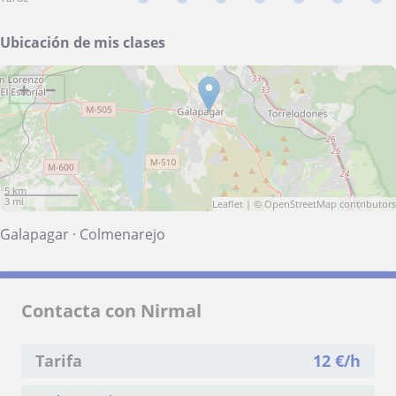
Ubicación de mis clases
+
−
5 km
3 mi
Leaflet
| ©
OpenStreetMap
contributors
Galapagar
·
Colmenarejo
Contacta con Nirmal
Tarifa
12
€/h