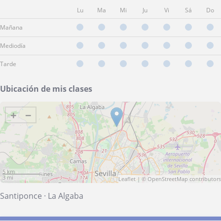
Lu
Ma
Mi
Ju
Vi
Sá
Do
Mañana
Mediodía
Tarde
Ubicación de mis clases
+
−
5 km
3 mi
Leaflet
| ©
OpenStreetMap
contributors
Santiponce
·
La Algaba