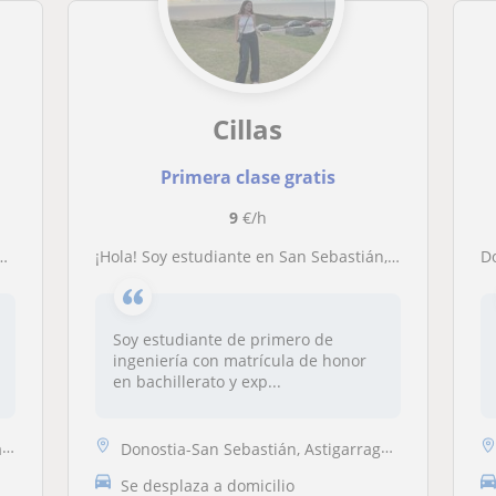
Cillas
Primera clase gratis
9
€/h
¡Hola! Soy estudiante en San Sebastián, Gipuzkoa, lista para impartir clases a estudiantes de primaria, secundaria y bachiller
Soy estudiante de primero de
ingeniería con matrícula de honor
en bachillerato y exp...
a
Donostia-San Sebastián, Astigarraga, Pasaia
Se desplaza a domicilio