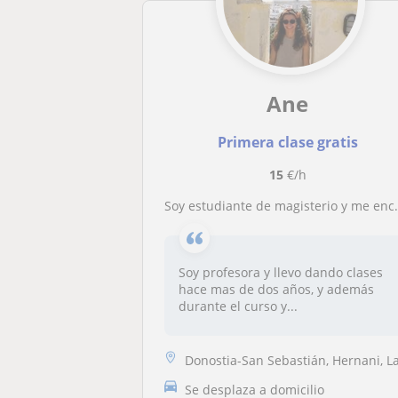
Ane
Primera clase gratis
15
€/h
Soy estudiante de magisterio y me encantaría dar clase a tu hij@, tanto de matemáticas, como euskera, ingles etc
Soy profesora y llevo dando clases
hace mas de dos años, y además
durante el curso y...
Donostia-San Sebastián, Hernani, Lasarte-Ori
Se desplaza a domicilio