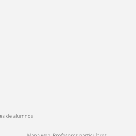
es de alumnos
Mapa web:
Profesores particulares