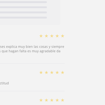
★
★
★
★
★
ases explica muy bien las cosas y siempre
es que hagan falta es muy agradable da
★
★
★
★
★
ctitud
★
★
★
★
★