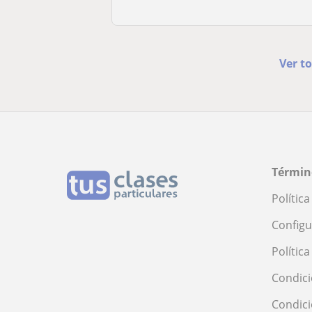
Ver t
Términ
Polític
Configu
Polític
Condici
Condic