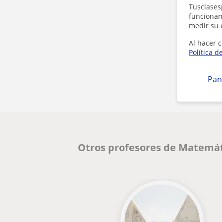
Tusclases
funcionami
medir su 
Al hacer c
Política d
Pan
Otros profesores de Matemát