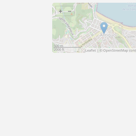
+
−
500 m
2000 ft
Leaflet
| ©
OpenStreetMap
cont