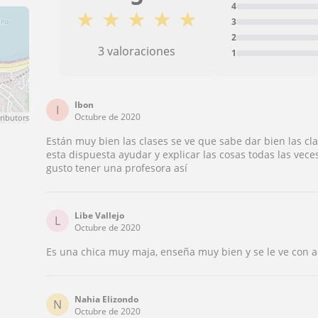
4
★
★
★
★
★
3
2
3 valoraciones
1
Ibon
I
Octubre de 2020
ributors
Están muy bien las clases se ve que sabe dar bien las cl
esta dispuesta ayudar y explicar las cosas todas las vec
gusto tener una profesora así
Libe Vallejo
L
Octubre de 2020
Es una chica muy maja, enseña muy bien y se le ve con a
Nahia Elizondo
N
Octubre de 2020