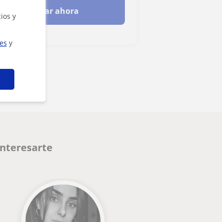
Contactar ahora
ios y
ies
y
interesarte