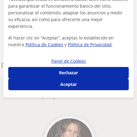
para garantizar el funcionamiento básico del sitio,
Al hacer clic, aceptas nuestro
aviso legal
y de
privacidad
personalizar el contenido, adaptar los anuncios y medir
su eficacia, así como para ofrecerte una mejor
experiencia.
Contactar ahora
Al hacer clic en “Aceptar”, aceptas lo establecido en
nuestra
Política de Cookies
y
Política de Privacidad
.
Panel de Cookies
Denunciar este perfil
Rechazar
Aceptar
Otros profesores de Inglés en Chiclana de
la Frontera que pueden interesarte