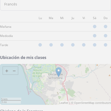
Francés
Lu
Ma
Mi
Ju
Vi
Sá
Do
Mañana
Mediodía
Tarde
Ubicación de mis clases
+
−
5 km
3 mi
Leaflet
| ©
OpenStreetMap
contributors