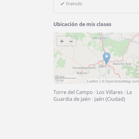
Francés
Ubicación de mis clases
+
−
20 km
10 mi
Leaflet
| ©
OpenStreetMap
cont
Torre del Campo
·
Los Villares
·
La
Guardia de Jaén
·
Jaén (Ciudad)