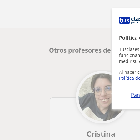
Política
Otros profesores de Primaria
Tusclases
funcionami
medir su 
Al hacer c
Política d
Pan
Cristina