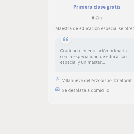
Primera clase gratis
8
€/h
Maestra de educación especial se ofrece para dar refuerzo de las diferentes asignaturas así como llevar a cabo diversos program
Graduada en educación primaria
con la especialidad de educación
especial y un máster...
Villanueva del Arzobispo, Iznatoraf
Se desplaza a domicilio