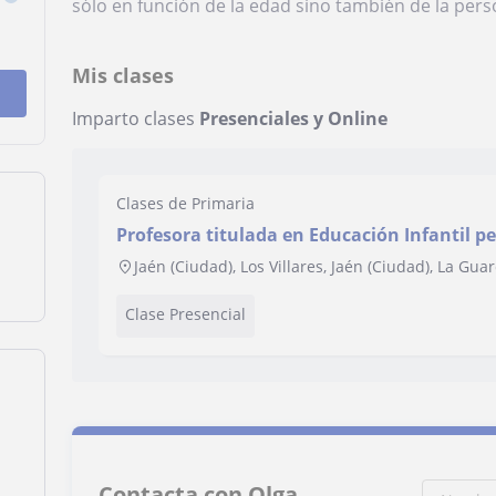
sólo en función de la edad sino también de la pers
Mis clases
Imparto clases
Presenciales y Online
Clases de Primaria
Profesora titulada en Educación Infantil p
durante 4 años en Educación Primaria y ES
Jaén (Ciudad), Los Villares, Jaén (Ciudad), La Gu
Clase Presencial
Contacta con Olga