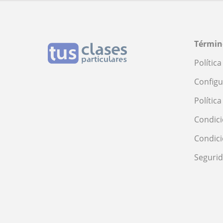
Términ
Polític
Configu
Polític
Condici
Condic
Seguri