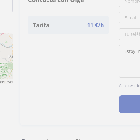
Tarifa
11
€/h
ributors
Al hacer cli