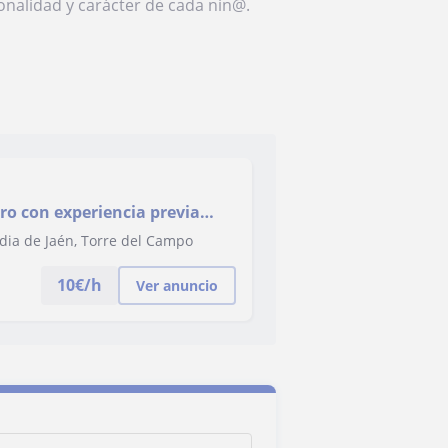
onalidad y carácter de cada nin@.
ero con experiencia previa
O.
ardia de Jaén, Torre del Campo
10
€/h
Ver anuncio