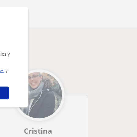
ios y
ies
y
Cristina