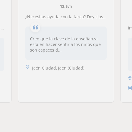
12
€/h
¿Necesitas ayuda con la tarea? Doy clases particulares de cualquier materia a un nivel de primaria.
as
Im
Creo que la clave de la enseñanza
está en hacer sentir a los niños que
son capaces d...
Jaén Ciudad, Jaén (Ciudad)