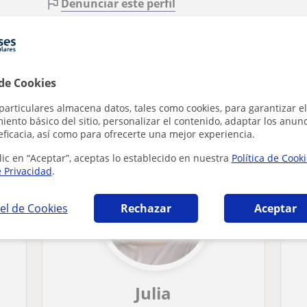
Denunciar este perfil
 de Cookies
 en Jaén que pueden interesarte
particulares almacena datos, tales como cookies, para garantizar el
ento básico del sitio, personalizar el contenido, adaptar los anunc
eficacia, así como para ofrecerte una mejor experiencia.
lic en “Aceptar”, aceptas lo establecido en nuestra
Política de Cook
e Privacidad
.
el de Cookies
Rechazar
Aceptar
Julia