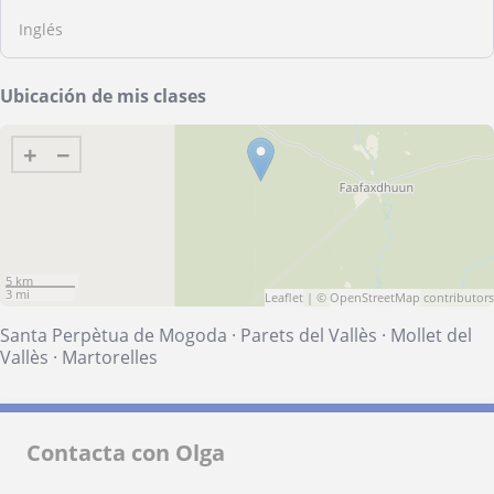
Inglés
Ubicación de mis clases
+
−
5 km
3 mi
Leaflet
| ©
OpenStreetMap
contributors
Santa Perpètua de Mogoda
·
Parets del Vallès
·
Mollet del
Vallès
·
Martorelles
Contacta con Olga