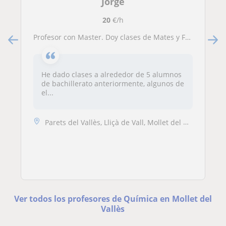
Jorge
20
€/h
Profesor con Master. Doy clases de Mates y Física nivel bachillerato o inferior, Química hasta nivel Universidad. ¡Grandes resultados!
He dado clases a alrededor de 5 alumnos
de bachillerato anteriormente, algunos de
el...
Parets del Vallès, Lliçà de Vall, Mollet del Vallès, Barberà del Vallè...
Ver todos los profesores de Química en Mollet del
Vallès