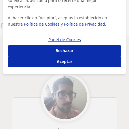
su eficacia, así como para ofrecerte una mejor
experiencia.
Al hacer clic en “Aceptar”, aceptas lo establecido en
nuestra
Política de Cookies
y
Política de Privacidad
.
Denunciar este perfil
Panel de Cookies
Otros profesores de Química en Mollet
Rechazar
del Vallès que pueden interesarte
Aceptar