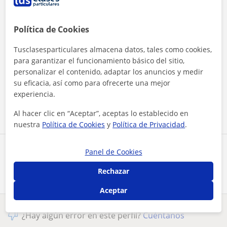
Política de Cookies
Tusclasesparticulares almacena datos, tales como cookies,
para garantizar el funcionamiento básico del sitio,
Al hacer clic, aceptas nuestro
aviso legal
y de
privacidad
personalizar el contenido, adaptar los anuncios y medir
su eficacia, así como para ofrecerte una mejor
experiencia.
Contactar ahora
Al hacer clic en “Aceptar”, aceptas lo establecido en
nuestra
Política de Cookies
y
Política de Privacidad
.
Comparte a este profesor
Panel de Cookies
Rechazar
Aceptar
¿Hay algún error en este perfil?
Cuéntanos