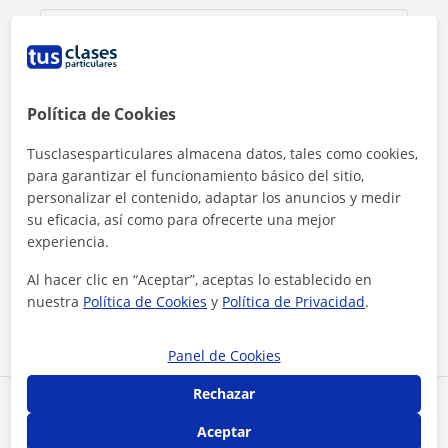
Política de Cookies
Tusclasesparticulares almacena datos, tales como cookies,
para garantizar el funcionamiento básico del sitio,
personalizar el contenido, adaptar los anuncios y medir
su eficacia, así como para ofrecerte una mejor
experiencia.
Al hacer clic, aceptas nuestro
aviso legal
y de
privacidad
Al hacer clic en “Aceptar”, aceptas lo establecido en
nuestra
Política de Cookies
y
Política de Privacidad
.
Contactar ahora
Panel de Cookies
Rechazar
Comparte a este profesor
Aceptar