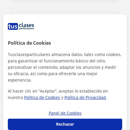
Política de Cookies
Tusclasesparticulares almacena datos, tales como cookies,
para garantizar el funcionamiento básico del sitio,
personalizar el contenido, adaptar los anuncios y medir
su eficacia, así como para ofrecerte una mejor
experiencia.
Al hacer clic en “Aceptar”, aceptas lo establecido en
nuestra
Política de Cookies
y
Política de Privacidad
.
Al hacer clic, aceptas nuestro
aviso legal
y de
privacidad
Panel de Cookies
Contactar ahora
Rechazar