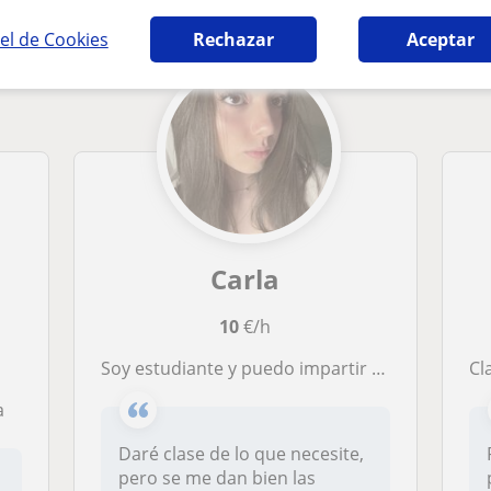
el de Cookies
Rechazar
Aceptar
Carla
10
€/h
Soy estudiante y puedo impartir clases a niños de primaria en Ourense.
C
a
Daré clase de lo que necesite,
pero se me dan bien las