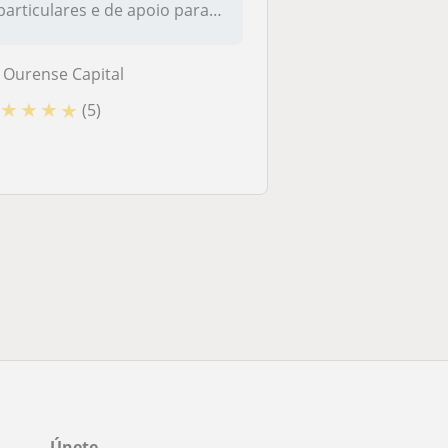
particulares e de apoio para
to...
Ourense Capital
★
★
★
★
(5)
Únete