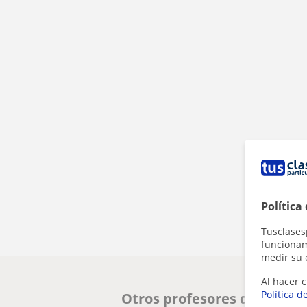
Política
Tusclases
funcionami
medir su 
Al hacer c
Política d
Otros profesores de Prima