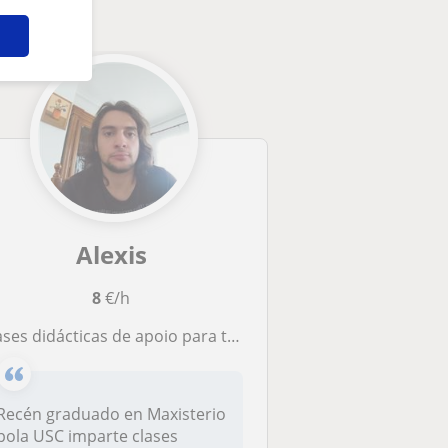
Alexis
8
€/h
lases didácticas de apoio para toda Primaria
Recén graduado en Maxisterio
pola USC imparte clases