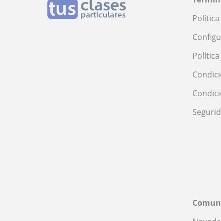
Polític
Configu
Polític
Condici
Condic
Seguri
Comun