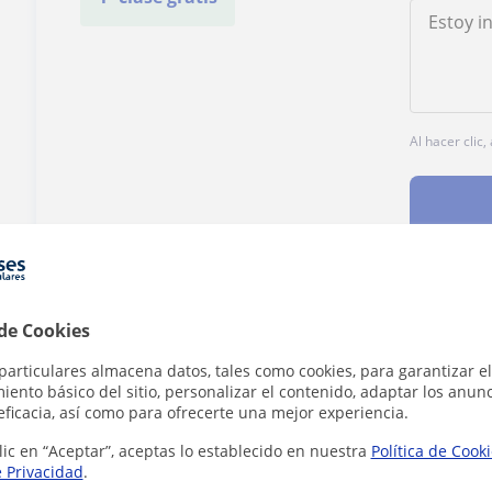
Al hacer clic
¿Hay algún error en este perfil?
Cuéntanos
 de Cookies
particulares almacena datos, tales como cookies, para garantizar el
ento básico del sitio, personalizar el contenido, adaptar los anunc
eficacia, así como para ofrecerte una mejor experiencia.
lic en “Aceptar”, aceptas lo establecido en nuestra
Política de Cook
e Privacidad
.
ria en Ourense que pueden interesarte