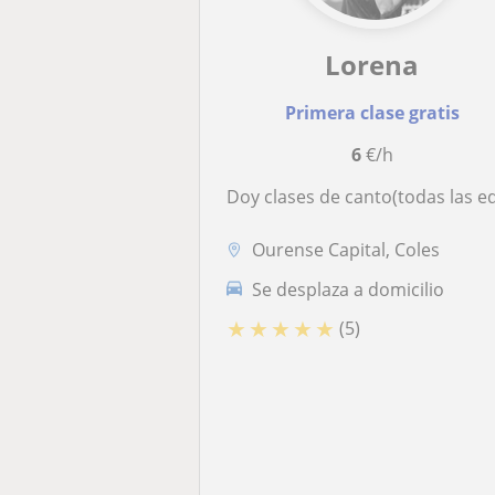
Lorena
Primera clase gratis
6
€/h
Doy clases de canto(todas las edades) y música y movimient
Ourense Capital, Coles
Se desplaza a domicilio
★
★
★
★
★
(5)