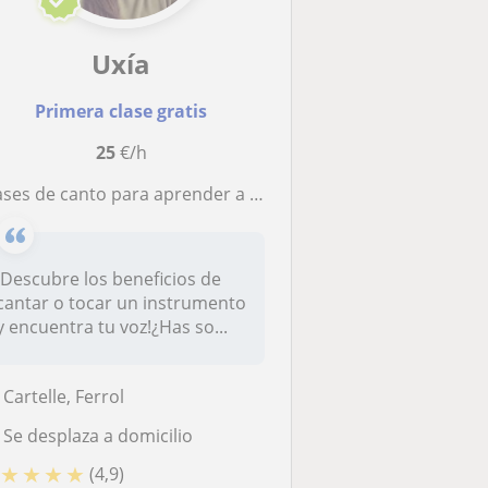
Uxía
Primera clase gratis
25
€/h
canto para aprender a trabajar la voz. Indicada tanto para personas interesadas en el canto como personas que trabajan con la voz. Otros instrumentos: Piano, violín, violonchelo. Precio especial por más de una especialidad
¡Descubre los beneficios de
cantar o tocar un instrumento
y encuentra tu voz!¿Has so...
Cartelle, Ferrol
Se desplaza a domicilio
★
★
★
★
(4,9)