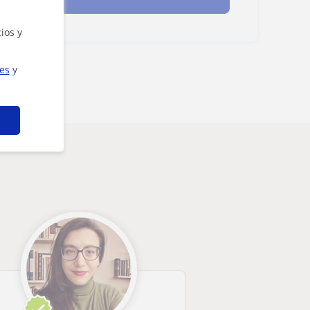
ios y
ies
y