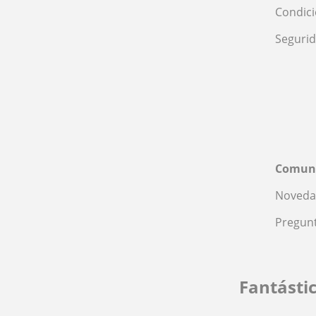
Condic
Seguri
Comun
Noveda
Pregunt
Fantásti