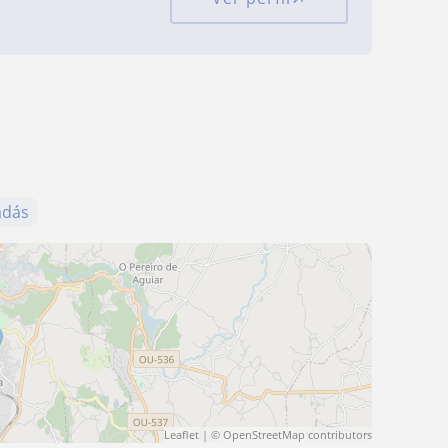
adás
Leaflet
| ©
OpenStreetMap
contributors