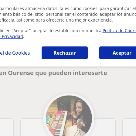
particulares almacena datos, tales como cookies, para garantizar el
ento básico del sitio, personalizar el contenido, adaptar los anunc
eficacia, así como para ofrecerte una mejor experiencia.
¿Hay algún error en este perfil?
Cuéntanos
lic en “Aceptar”, aceptas lo establecido en nuestra
Política de Cook
e Privacidad
.
el de Cookies
Rechazar
Aceptar
 en Ourense que pueden interesarte