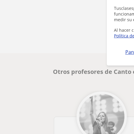
Tusclases
funcionami
medir su 
Al hacer c
Política d
Pan
Otros profesores de Canto