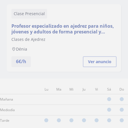
Clase Presencial
Profesor especializado en ajedrez para niños,
jóvenes y adultos de forma presencial y
online
Clases de Ajedrez
Dénia
6
€/h
Ver anuncio
Lu
Ma
Mi
Ju
Vi
Sá
Do
Mañana
Mediodía
Tarde