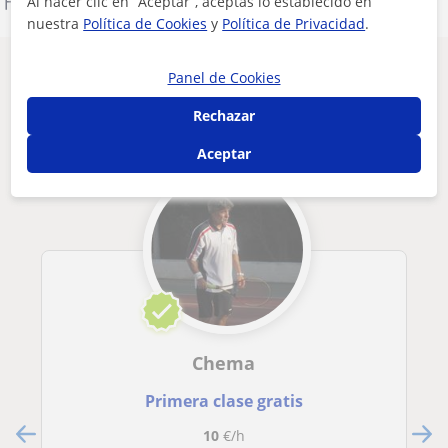
Denunciar este perfil
Al hacer clic en “Aceptar”, aceptas lo establecido en
nuestra
Política de Cookies
y
Política de Privacidad
.
Otros profesores de Ajedrez en Dénia que
Panel de Cookies
pueden interesarte
Rechazar
Aceptar
Chema
Primera clase gratis
10
€/h