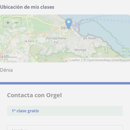
Ubicación de mis clases
+
−
2 km
1 mi
Leaflet
| ©
OpenStreetMap
contributors
Dénia
Contacta con Orgel
1ª clase gratis