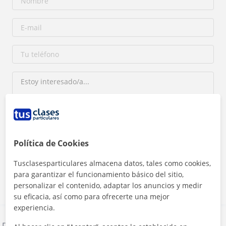
Al hacer clic, aceptas nuestro
aviso legal
y de
privacidad
Política de Cookies
Tusclasesparticulares almacena datos, tales como cookies,
Contactar ahora
para garantizar el funcionamiento básico del sitio,
personalizar el contenido, adaptar los anuncios y medir
su eficacia, así como para ofrecerte una mejor
experiencia.