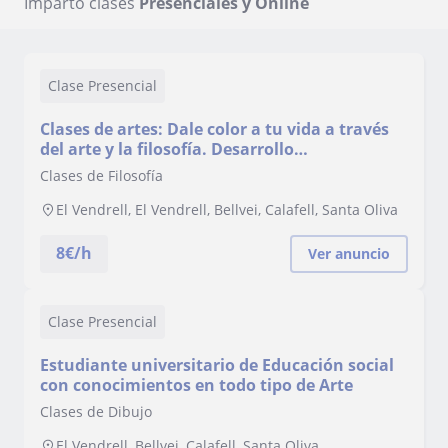
Imparto clases
Presenciales y Online
Clase Presencial
Clases de artes: Dale color a tu vida a través
del arte y la filosofía. Desarrollo
personal/Dibujo/fotografía/música/escritura/etc
Clases de Filosofía
El Vendrell, El Vendrell, Bellvei, Calafell, Santa Oliva
8
€/h
Ver anuncio
Clase Presencial
Estudiante universitario de Educación social
con conocimientos en todo tipo de Arte
Clases de Dibujo
El Vendrell, Bellvei, Calafell, Santa Oliva