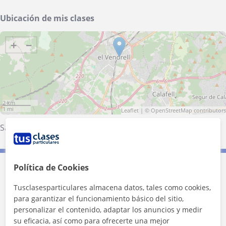
Ubicación de mis clases
+
−
2 km
1 mi
Leaflet
| ©
OpenStreetMap
contributors
Santa Oliva
·
El Vendrell
·
Calafell
·
Bellvei
Política de Cookies
Contacta con Oscar
Tusclasesparticulares almacena datos, tales como cookies,
para garantizar el funcionamiento básico del sitio,
Tarifa
12
€/h
personalizar el contenido, adaptar los anuncios y medir
su eficacia, así como para ofrecerte una mejor
1ª clase gratis