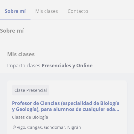
Sobre mí
Mis clases
Contacto
Sobre mí
Mis clases
Imparto clases
Presenciales y Online
Clase Presencial
Profesor de Ciencias (especialidad de Biología
y Geología), para alumnos de cualquier edad,
niños o adultos, adaptable al nivel y
Clases de Biología
necesidades concretas de cada uno. Con
Máster en Biotecnología, publicaciones
Vigo, Cangas, Gondomar, Nigrán
científicas y experiencia como educador