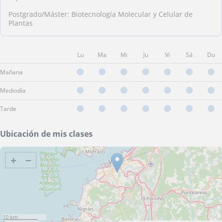
Postgrado/Máster: Biotecnología Molecular y Celular de
Plantas
Lu
Ma
Mi
Ju
Vi
Sá
Do
Mañana
Mediodía
Tarde
Ubicación de mis clases
+
−
10 km