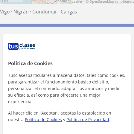
5 mi
Leaflet
| ©
OpenStreetMap
contributors
Vigo
·
Nigrán
·
Gondomar
·
Cangas
Contacta con Pablo
Tarifa
12
€/h
Política de Cookies
1ª clase gratis
Tusclasesparticulares almacena datos, tales como cookies,
para garantizar el funcionamiento básico del sitio,
personalizar el contenido, adaptar los anuncios y medir
su eficacia, así como para ofrecerte una mejor
experiencia.
Al hacer clic en “Aceptar”, aceptas lo establecido en
nuestra
Política de Cookies
y
Política de Privacidad
.