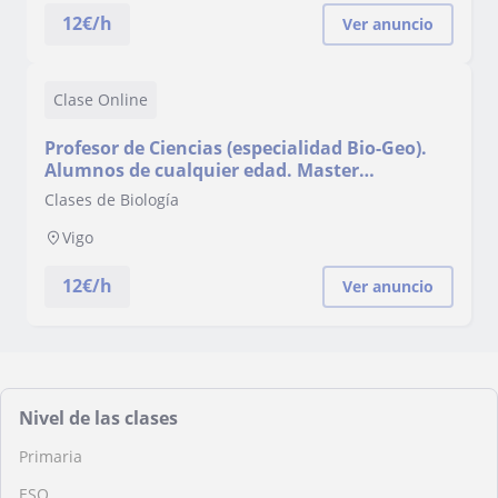
medioam
12
€/h
Ver anuncio
Clase Online
Profesor de Ciencias (especialidad Bio-Geo).
Alumnos de cualquier edad. Master
Biotecnología y experiencia educador
Clases de Biología
medioambiental
Vigo
12
€/h
Ver anuncio
Nivel de las clases
Primaria
ESO