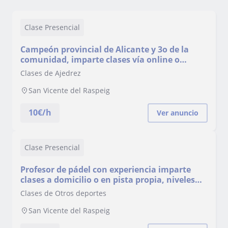
Clase Presencial
Campeón provincial de Alicante y 3o de la
comunidad, imparte clases vía online o
presenciales de ajedrez
Clases de Ajedrez
San Vicente del Raspeig
10
€/h
Ver anuncio
Clase Presencial
Profesor de pádel con experiencia imparte
clases a domicilio o en pista propia, niveles
desde iniciación hasta nivel medio
Clases de Otros deportes
San Vicente del Raspeig