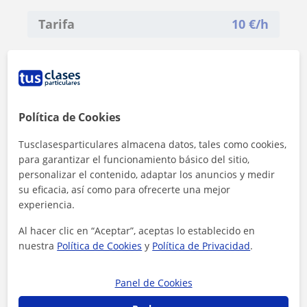
Tarifa
10
€/h
Política de Cookies
Tusclasesparticulares almacena datos, tales como cookies,
para garantizar el funcionamiento básico del sitio,
personalizar el contenido, adaptar los anuncios y medir
su eficacia, así como para ofrecerte una mejor
experiencia.
Al hacer clic en “Aceptar”, aceptas lo establecido en
nuestra
Política de Cookies
y
Política de Privacidad
.
Al hacer clic, aceptas nuestro
aviso legal
y de
privacidad
Panel de Cookies
Contactar ahora