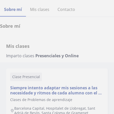
Sobre mí
Mis clases
Contacto
Sobre mí
Mis clases
Imparto clases
Presenciales y Online
Clase Presencial
Siempre intento adaptar mis sesiones a las
necesidade y ritmos de cada alumno con el fin
de garantizar su desarrollo óptimo y
Clases de Problemas de aprendizaje
personal, en todos los niveles posibles.
Barcelona Capital, Hospitalet de Llobregat, Sant
Adrià de Besòs, Santa Coloma de Gramenet