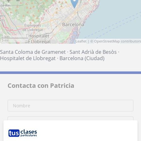
+
−
5 km
3 mi
Leaflet
| ©
OpenStreetMap
contributors
Santa Coloma de Gramenet
·
Sant Adrià de Besòs
·
Hospitalet de Llobregat
·
Barcelona (Ciudad)
Contacta con Patricia