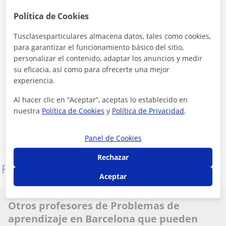
Política de Cookies
Tusclasesparticulares almacena datos, tales como cookies,
para garantizar el funcionamiento básico del sitio,
personalizar el contenido, adaptar los anuncios y medir
su eficacia, así como para ofrecerte una mejor
Al hacer clic, aceptas nuestro
aviso legal
y de
privacidad
experiencia.
Al hacer clic en “Aceptar”, aceptas lo establecido en
Contactar ahora
nuestra
Política de Cookies
y
Política de Privacidad
.
Panel de Cookies
Rechazar
Denunciar este perfil
Aceptar
Otros profesores de Problemas de
aprendizaje en Barcelona que pueden