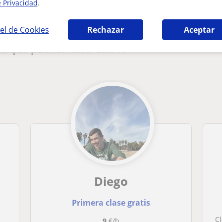
e Privacidad
.
el de Cookies
Rechazar
Aceptar
na que pueden interesarte
Diego
Primera clase gratis
C
9
€/h