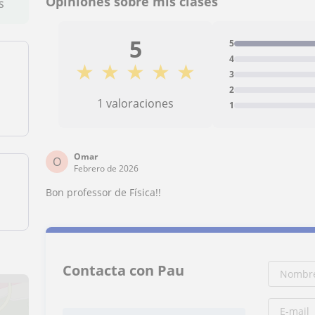
Opiniones sobre mis clases
s
5
5
4
★
★
★
★
★
3
2
1 valoraciones
1
Omar
O
Febrero de 2026
Bon professor de Física!!
Contacta con Pau