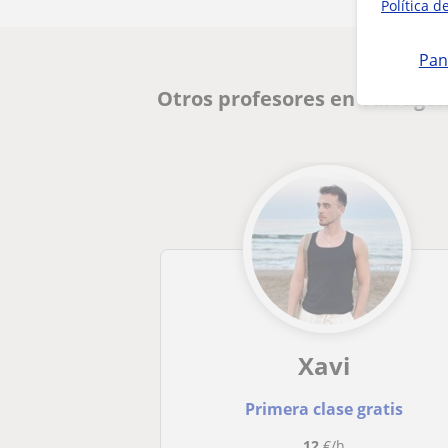
Política d
Pan
Otros profesores en Tarrago
Xavi
Primera clase gratis
12
€/h