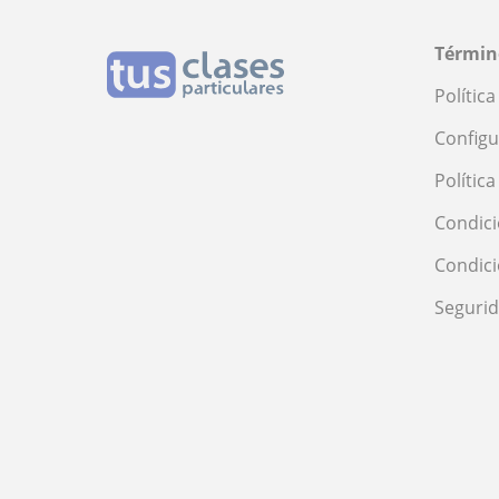
Términ
Polític
Configu
Polític
Condici
Condic
Seguri