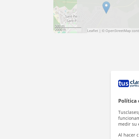
500 m
2000 ft
Leaflet
| ©
OpenStreetMap
cont
Política
Tusclases
funcionami
medir su 
Al hacer c