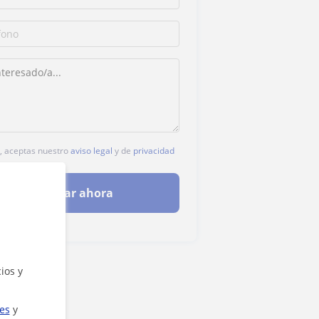
c, aceptas nuestro
aviso legal
y de
privacidad
Contactar ahora
ios y
ies
y