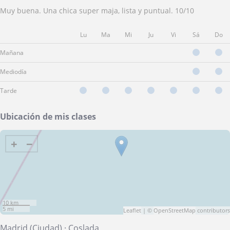
Muy buena. Una chica super maja, lista y puntual. 10/10
Lu
Ma
Mi
Ju
Vi
Sá
Do
Mañana
Mediodía
Tarde
Ubicación de mis clases
+
−
10 km
5 mi
Leaflet
| ©
OpenStreetMap
contributors
Madrid (Ciudad)
·
Coslada