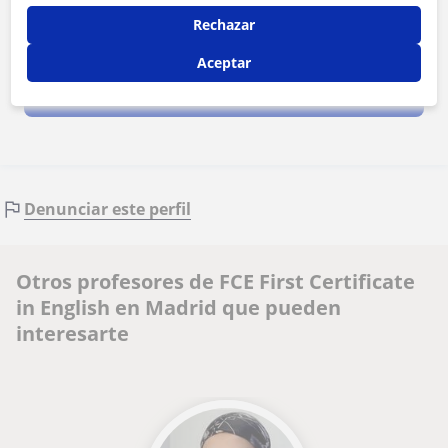
Rechazar
Al hacer clic, aceptas nuestro
aviso legal
y de
privacidad
Aceptar
Contactar ahora
Denunciar este perfil
Otros profesores de FCE First Certificate
in English en Madrid que pueden
interesarte