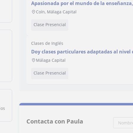
Apasionada por el mundo de la enseñanza,
educación primaria y estudios ingleses
Coín, Málaga Capital
Clase Presencial
Clases de Inglés
Doy clases particulares adaptadas al nive
siempre lograr mejorar sus objetivos acad
Málaga Capital
Clase Presencial
ios
Contacta con Paula