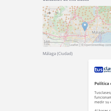
+
−
5 km
3 mi
Leaflet
| ©
OpenStreetMap
cont
Málaga (Ciudad)
Política
Tusclases
funcionami
medir su 
Al hacer c