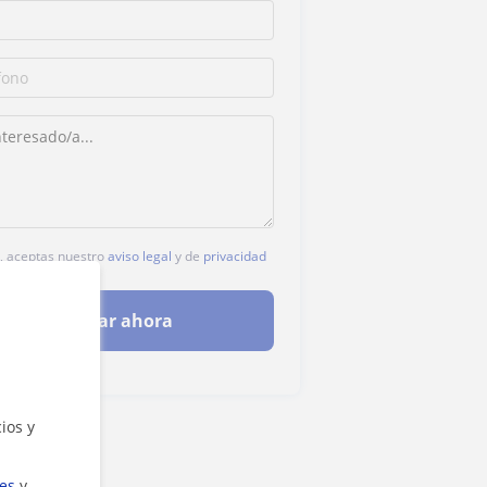
c, aceptas nuestro
aviso legal
y de
privacidad
Contactar ahora
ios y
ies
y