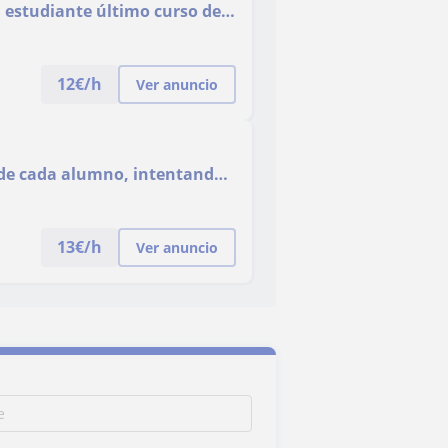
 estudiante último curso de
12
€/h
Ver anuncio
l de cada alumno, intentando
émicos
13
€/h
Ver anuncio