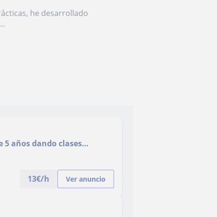
ácticas, he desarrollado
..
e 5 años dando clases
nos han conseguido mejorar
rimaria y secundaria
13
€/h
Ver anuncio