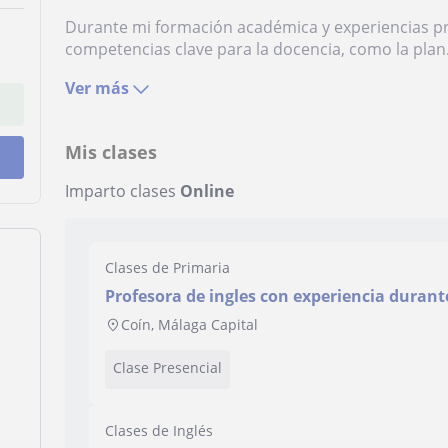
Durante mi formación académica y experiencias pr
competencias clave para la docencia, como la plan.
Ver más
Mis clases
Imparto clases
Online
Clases de Primaria
Profesora de ingles con experiencia durant
particulares donde cada uno de mis alum
Coín, Málaga Capital
sus objetivos academicos tanto infantil, p
Clase Presencial
Clases de Inglés