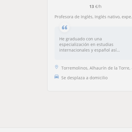
13
€/h
Profesora de Inglés, Inglés nativo, experiencia como una auxiliar de conversación
He graduado con una
especialización en estudias
internacionales y español así
puedo...
Torremolinos, Alhaurín de la Torre, Benalmádena
Se desplaza a domicilio