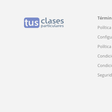
Términ
Polític
Configu
Polític
Condici
Condic
Seguri