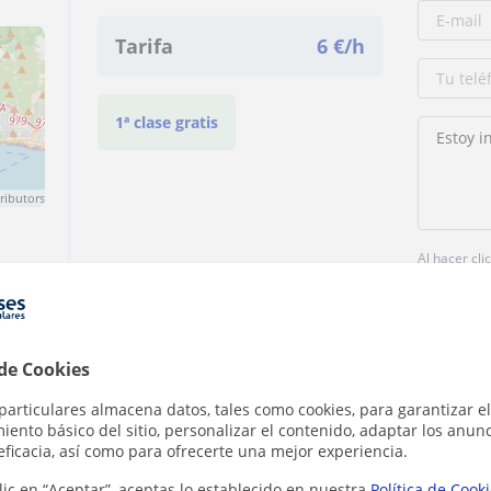
Tarifa
6
€/h
1ª clase gratis
ributors
Al hacer cli
 de Cookies
particulares almacena datos, tales como cookies, para garantizar el
ento básico del sitio, personalizar el contenido, adaptar los anunc
eficacia, así como para ofrecerte una mejor experiencia.
Denunciar este perfil
lic en “Aceptar”, aceptas lo establecido en nuestra
Política de Cook