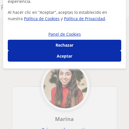
experiencia.
Denunciar este perfil
Al hacer clic en “Aceptar”, aceptas lo establecido en
nuestra
Política de Cookies
y
Política de Privacidad
.
Otros profesores de Química en Palau-
Panel de Cookies
Solità I Plegamans que pueden
interesarte
Rechazar
Aceptar
Marina