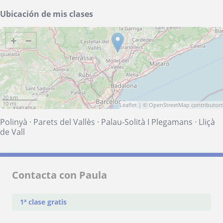
Ubicación de mis clases
+
−
20 km
10 mi
Leaflet
| ©
OpenStreetMap
contributors
Polinyà
·
Parets del Vallès
·
Palau-Solità I Plegamans
·
Lliçà
de Vall
Contacta con Paula
1ª clase gratis