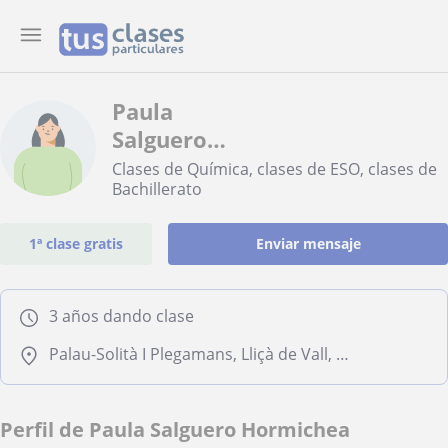
Paula
Salguero
Hormichea
Clases de Química, clases de ESO, clases de
Bachillerato
1ª clase gratis
Enviar mensaje
3 años dando clase
Palau-Solità I Plegamans, Lliçà de Vall, Parets del Vallès, Polinyà
Perfil de Paula Salguero Hormichea