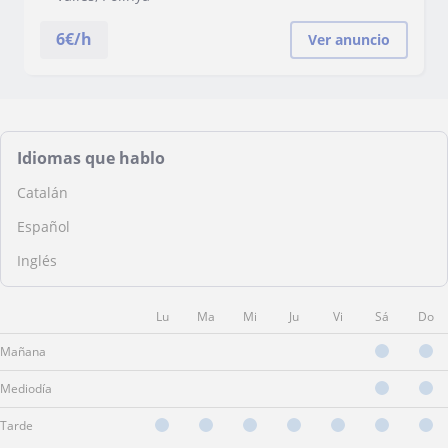
6
€/h
Ver anuncio
Idiomas que hablo
Catalán
Español
Inglés
Lu
Ma
Mi
Ju
Vi
Sá
Do
Mañana
Mediodía
Tarde