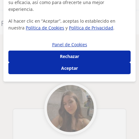
su eficacia, así como para ofrecerte una mejor
experiencia.
Al hacer clic en “Aceptar”, aceptas lo establecido en
Denunciar este perfil
nuestra
Política de Cookies
y
Política de Privacidad
.
Panel de Cookies
Otros profesores de FCE First Certificate
in English en Vitoria-Gasteiz que pueden
Rechazar
interesarte
Aceptar