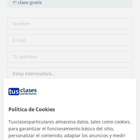
1ª clase gratis
Al hacer clic, aceptas nuestro
aviso legal
y de
privacidad
Política de Cookies
Tusclasesparticulares almacena datos, tales como cookies,
Contactar ahora
para garantizar el funcionamiento básico del sitio,
personalizar el contenido, adaptar los anuncios y medir