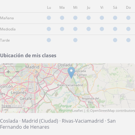
Lu
Ma
Mi
Ju
Vi
Sá
Do
Mañana
Mediodía
Tarde
Ubicación de mis clases
+
−
10 km
5 mi
Leaflet
| ©
OpenStreetMap
contributors
Coslada
·
Madrid (Ciudad)
·
Rivas-Vaciamadrid
·
San
Fernando de Henares