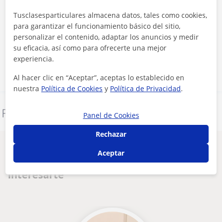
Tusclasesparticulares almacena datos, tales como cookies,
Al hacer clic, aceptas nuestro
aviso legal
y de
privacidad
para garantizar el funcionamiento básico del sitio,
personalizar el contenido, adaptar los anuncios y medir
su eficacia, así como para ofrecerte una mejor
Contactar ahora
experiencia.
Al hacer clic en “Aceptar”, aceptas lo establecido en
nuestra
Política de Cookies
y
Política de Privacidad
.
Denunciar este perfil
Panel de Cookies
Rechazar
Otros profesores de Repaso General en
Aceptar
Rivas-Vaciamadrid que pueden
interesarte