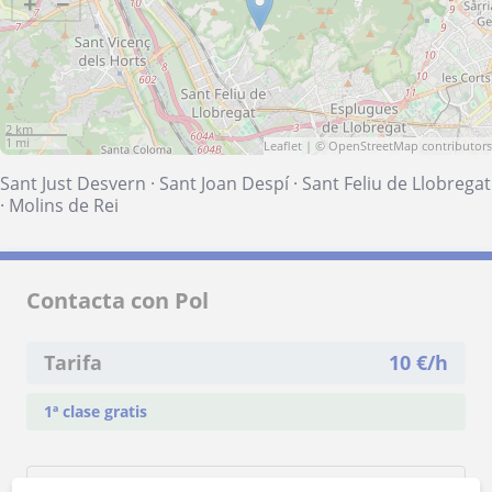
+
−
2 km
1 mi
Leaflet
| ©
OpenStreetMap
contributors
Sant Just Desvern
·
Sant Joan Despí
·
Sant Feliu de Llobregat
·
Molins de Rei
Contacta con Pol
Tarifa
10
€/h
1ª clase gratis