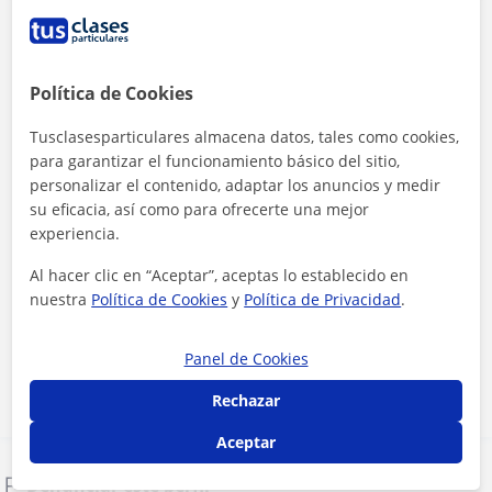
Política de Cookies
Tusclasesparticulares almacena datos, tales como cookies,
para garantizar el funcionamiento básico del sitio,
personalizar el contenido, adaptar los anuncios y medir
su eficacia, así como para ofrecerte una mejor
experiencia.
Al hacer clic en “Aceptar”, aceptas lo establecido en
Al hacer clic, aceptas nuestro
aviso legal
y de
privacidad
nuestra
Política de Cookies
y
Política de Privacidad
.
Contactar ahora
Panel de Cookies
Rechazar
Aceptar
Denunciar este perfil