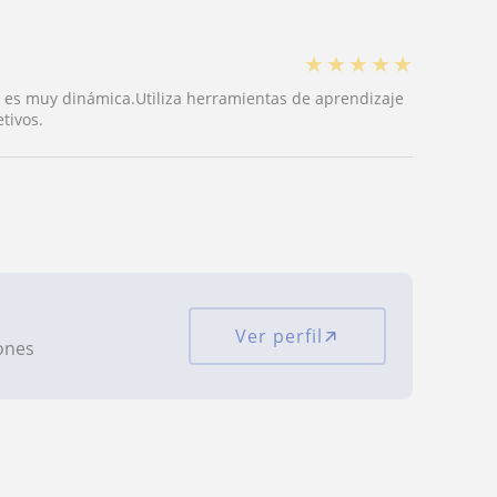
★
★
★
★
★
 y es muy dinámica.Utiliza herramientas de aprendizaje
etivos.
Ver perfil
iones