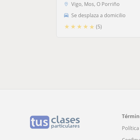
Vigo, Mos, O Porriño
Se desplaza a domicilio
★
★
★
★
★
(5)
Términ
Polític