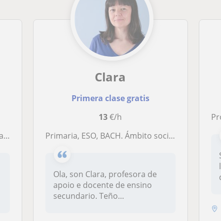
Clara
Primera clase gratis
13
€/h
Profe
es
Primaria, ESO, BACH. Ámbito sociolingüístico e humanidades. Lingua castelá e galega, xeografía, historia, arte
Ola, son Clara, profesora de
apoio e docente de ensino
secundario. Teño
experiencia...