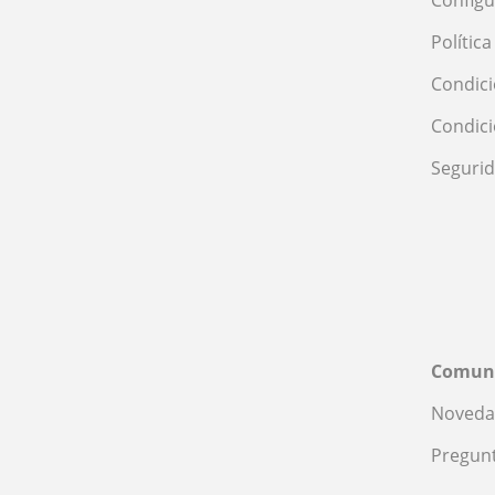
Configu
Polític
Condici
Condic
Seguri
Comun
Noveda
Pregunt