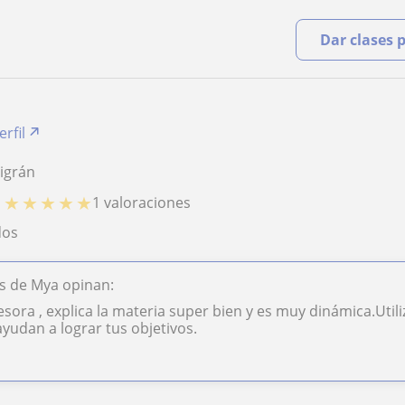
Dar clases 
erfil
Nigrán
★
★
★
★
★
1 valoraciones
O
dos
s de Mya opinan:
esora , explica la materia super bien y es muy dinámica.Util
ayudan a lograr tus objetivos.