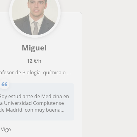
Miguel
12
€/h
sor de Biología, química o matemáticas. Podría ofrecer tutorías o planes de estudio adaptados. Nivel: hasta bachillerato
Soy estudiante de Medicina en
la Universidad Complutense
de Madrid, con muy buena
ba...
Vigo